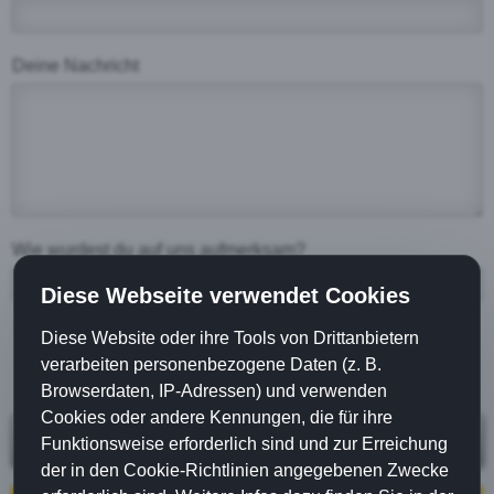
Deine Nachricht
Wie wurdest du auf uns aufmerksam?
Diese Webseite verwendet Cookies
Mit dem Absenden Ihrer Daten, stimmen Sie zu, dass
Diese Website oder ihre Tools von Drittanbietern
Ihre Angaben aus dem Kontaktformular, wie in der
verarbeiten personenbezogene Daten (z. B.
Datenschutzerklärung
dargelegt, zur Beantwortung
Ihrer Anfrage erhoben und verarbeitet werden.
Browserdaten, IP-Adressen) und verwenden
Cookies oder andere Kennungen, die für ihre
Absenden
Funktionsweise erforderlich sind und zur Erreichung
der in den Cookie-Richtlinien angegebenen Zwecke