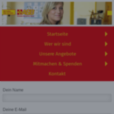
Startseite
Wer wir sind
Unsere Angebote
Mitmachen & Spenden
Kontakt
Dein Name
Deine E-Mail