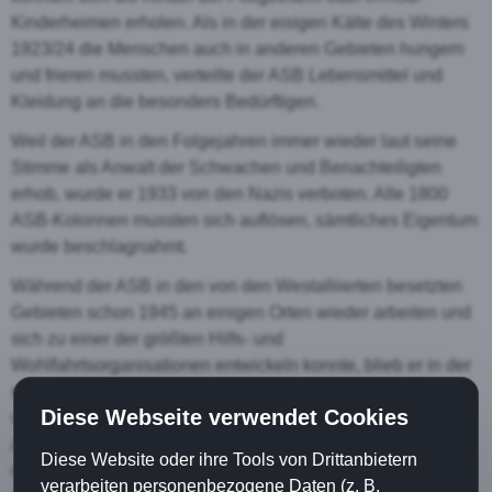
Kinderheimen erholen. Als in der eisigen Kälte des Winters
1923/24 die Menschen auch in anderen Gebieten hungern
und frieren mussten, verteilte der ASB Lebensmittel und
Kleidung an die besonders Bedürftigen.
Weil der ASB in den Folgejahren immer wieder laut seine
Stimme als Anwalt der Schwachen und Benachteiligten
erhob, wurde er 1933 von den Nazis verboten. Alle 1800
ASB-Kolonnen mussten sich auflösen, sämtliches Eigentum
wurde beschlagnahmt.
Während der ASB in den von den Westalliierten besetzten
Gebieten schon 1945 an einigen Orten wieder arbeiten und
sich zu einer der größten Hilfs- und
Wohlfahrtsorganisationen entwickeln konnte, blieb er in der
sowjetisch besetzten Zone und auch später in der DDR
Diese Webseite verwendet Cookies
verboten. Aber schon bald nach der Maueröffnung war der
ASB in Ostdeutschland an vielen Orten (wieder) präsent -
Diese Website oder ihre Tools von Drittanbietern
mit weitaus mehr Diensten als vor dem Krieg.
verarbeiten personenbezogene Daten (z. B.