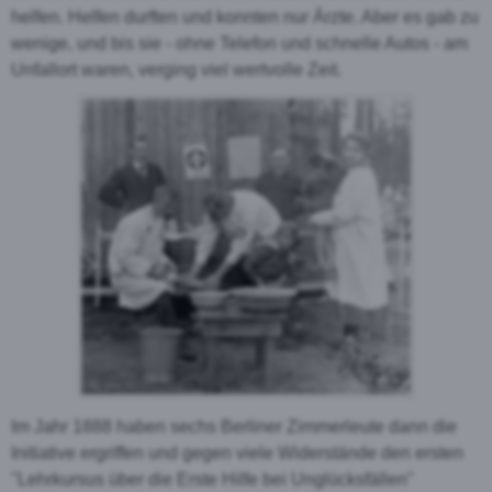
helfen. Helfen durften und konnten nur Ärzte. Aber es gab zu
wenige, und bis sie - ohne Telefon und schnelle Autos - am
Unfallort waren, verging viel wertvolle Zeit.
Im Jahr 1888 haben sechs Berliner Zimmerleute dann die
Initiative ergriffen und gegen viele Widerstände den ersten
"Lehrkursus über die Erste Hilfe bei Unglücksfällen"