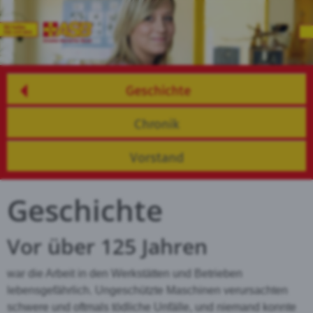
Geschichte
Chronik
Vorstand
Geschichte
Vor über 125 Jahren
war die Arbeit in den Werkstätten und Betrieben
lebensgefährlich. Ungeschützte Maschinen verursachten
schwere und oftmals tödliche Unfälle, und niemand konnte