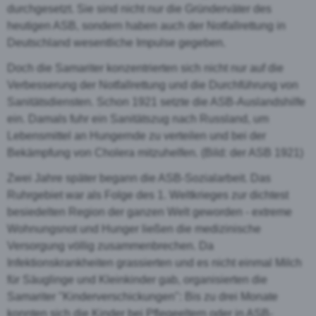
durchgesetzt. Sie sind nicht nur die Gründerväter des
heutigen ASB, sondern haben auch der Notfallrettung in
Deutschland wesentliche Impulse gegeben.
Doch die Samariter konzentrierten sich nicht nur auf die
Verbesserung der Notfallrettung und die Durchführung von
Sanitätsdiensten. Schon 1921 setzte die ASB-Auslandshilfe
ein. Damals fuhr ein Sanitätszug nach Russland, um
Lebensmittel an Hungernde zu verteilen und bei der
Bekämpfung von Cholera mitzuhelfen. (Bild: der ASB 1921)
Zwei Jahre später begann die ASB-Sozialarbeit. Das
Ruhrgebiet war als Folge des 1. Weltkrieges zur dichtest
besiedelten Region der ganzen Welt geworden - extreme
Wohnungsnot und Hunger ließen die medizinische
Versorgung völlig zusammenbrechen. Da
Infektionskrankheiten grassierten und es nicht einmal Milch
für Säuglinge und Kleinkinder gab, organisierten die
Samariter "Kinderverschickungen": Bis zu drei Monate
konnten sich die Kinder bei Pflegeeltern oder in ASB-