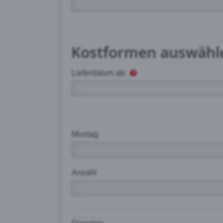
Kostformen auswähl
Lieferdatum ab:
Montag
Anzahl