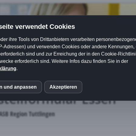
eite verwendet Cookies
der ihre Tools von Drittanbietern verarbeiten personenbezogene
P-Adressen) und verwenden Cookies oder andere Kennungen, di
rforderlich sind und zur Erreichung der in den Cookie-Richtlin
cke erforderlich sind. Weitere Infos dazu finden Sie in der
klärung
.
re Angebote
Mitmachen & Spenden
Kontakt
en und anpassen
Akzeptieren
S
stellformular Essen
eptieren
ASB Region Tuttlingen