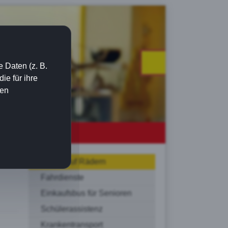
 Daten (z. B.
e für ihre
ien
Essen auf Rädern
Fahrdienste
Einkaufsbus für Senioren
Schülerassistenz
Krankentransport