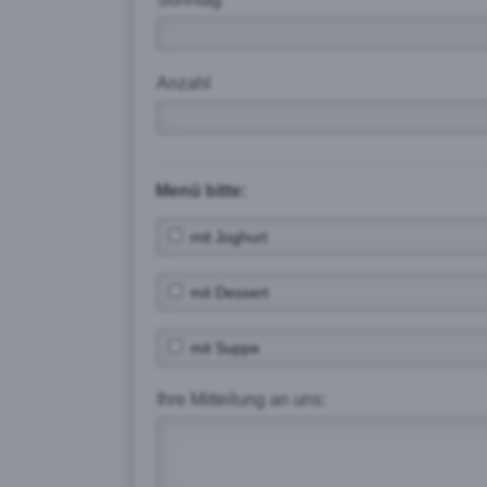
Anzahl
Menü bitte:
mit Joghurt
mit Dessert
mit Suppe
Ihre Mitteilung an uns: